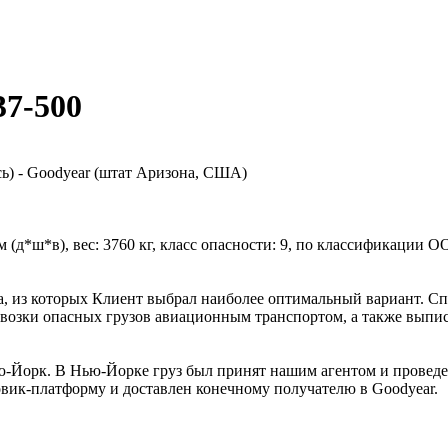
37-500
ь) - Goodyear (штат Аризона, США)
м (д*ш*в), вес: 3760 кг, класс опасности: 9, по классификации
за, из которых Клиент выбрал наиболее оптимальный вариант.
возки опасных грузов авиационным транспортом, а также выпис
ью-Йорк. В Нью-Йорке груз был принят нашим агентом и проведе
овик-платформу и доставлен конечному получателю в Goodyear.