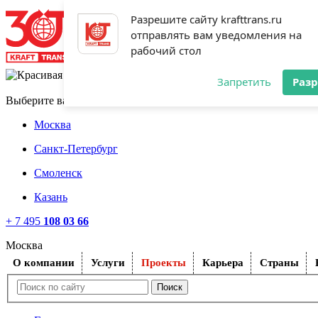
Разрешите сайту krafttrans.ru
отправлять вам уведомления на
рабочий стол
Запретить
Раз
Выберите ваш город
Москва
Санкт-Петербург
Смоленск
Казань
+ 7 495
108 03 66
Москва
O компании
Услуги
Проекты
Карьера
Страны