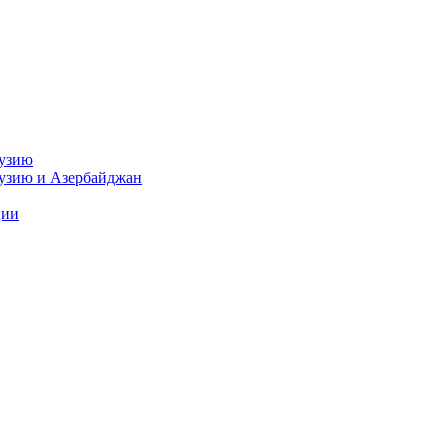
рузию
рузию и Азербайджан
ции