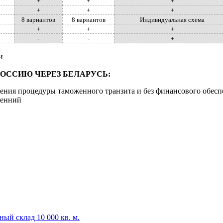
+
+
+
+
+
+
8 вариантов
8 вариантов
Индивидуальная схема
+
+
+
-
-
+
и
РОССИЮ ЧЕРЕЗ БЕЛАРУСЬ:
ения процедуры таможенного транзита и без финансового обесп
ренний
ый склад 10 000 кв. м.