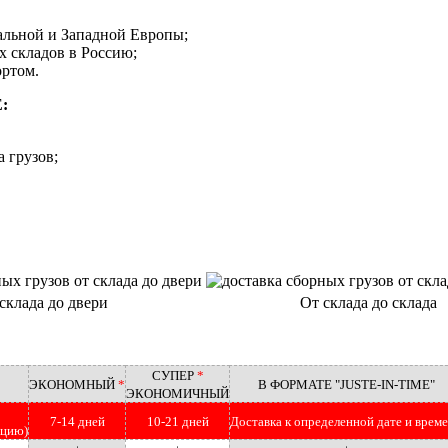
альной и Западной Европы;
х складов в Россию;
ортом.
:
 грузов;
склада до двери
От склада до склада
СУПЕР
*
ЭКОНОМНЫЙ
*
В ФОРМАТЕ "JUSTE-IN-TIME"
ЭКОНОМИЧНЫЙ
7-14 дней
10-21 дней
Доставка к определенной дате и врем
рцию)