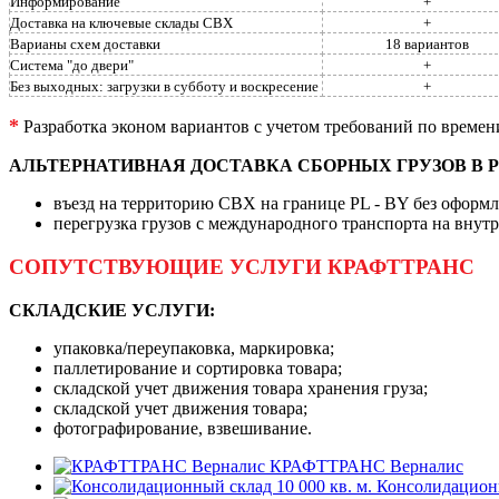
Информирование
+
Доставка на ключевые склады СВХ
+
Варианы схем доставки
18 вариантов
Система "до двери"
+
Без выходных: загрузки в субботу и воскресение
+
*
Разработка эконом вариантов с учетом требований по времен
АЛЬТЕРНАТИВНАЯ ДОСТАВКА СБОРНЫХ ГРУЗОВ В 
въезд на территорию СВХ на границе PL - BY без оформл
перегрузка грузов с международного транспорта на внут
СОПУТСТВУЮЩИЕ УСЛУГИ КРАФТТРАНС
СКЛАДСКИЕ УСЛУГИ:
упаковка/переупаковка, маркировка;
паллетирование и сортировка товара;
складской учет движения товара хранения груза;
складской учет движения товара;
фотографирование, взвешивание.
КРАФТТРАНС Верналис
Консолидационн