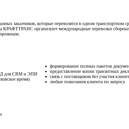
азных заказчиков, которые перевозятся в одном транспортном с
исты КРАФТТРАНС организуют международные перевозки сборных
одорожным.
формирование полных пакетов докумен
предоставление копии транзитных декл
ВЭД для CRM и ЭПИ
связь с поставщиком без участия клиен
сковское время)
любые пожелания клиента по запросу
и