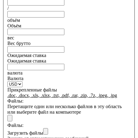
/
объём
Объём
вес
Вес брутто
Ожидаемая ставка
Ожидаемая ставка
валюта
Валюта
Прикрепленные файлы
.doc, .docx, .xls, .xlsx, .txt, .pdf, .rar, .zip, .7z, .jpeg, .jpg
Файлы:
Перетащите один или несколько файлов в эту область
или выберите файл на компьютере
Файлы:
Загрузить файлы