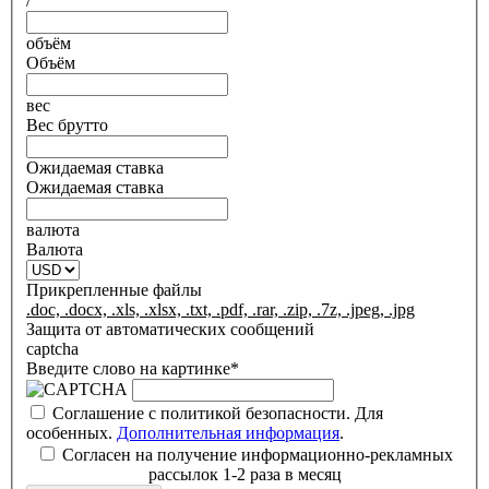
/
объём
Объём
вес
Вес брутто
Ожидаемая ставка
Ожидаемая ставка
валюта
Валюта
Прикрепленные файлы
.doc, .docx, .xls, .xlsx, .txt, .pdf, .rar, .zip, .7z, .jpeg, .jpg
Защита от автоматических сообщений
captcha
Введите слово на картинке
*
Соглашение с политикой безопасности. Для
особенных.
Дополнительная информация
.
Соглашение с политикой безопасности.
Согласен на получение информационно-рекламных
Дополнительная информация
рассылок 1-2 раза в месяц
.