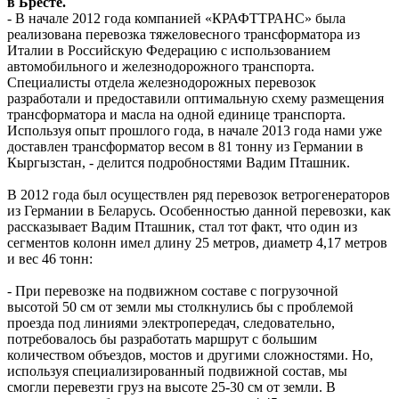
в Бресте.
- В начале 2012 года компанией «КРАФТТРАНС» была
реализована перевозка тяжеловесного трансформатора из
Италии в Российскую Федерацию с использованием
автомобильного и железнодорожного транспорта.
Специалисты отдела железнодорожных перевозок
разработали и предоставили оптимальную схему размещения
трансформатора и масла на одной единице транспорта.
Используя опыт прошлого года, в начале 2013 года нами уже
доставлен трансформатор весом в 81 тонну из Германии в
Кыргызстан, - делится подробностями Вадим Пташник.
В 2012 года был осуществлен ряд перевозок ветрогенераторов
из Германии в Беларусь. Особенностью данной перевозки, как
рассказывает Вадим Пташник, стал тот факт, что один из
сегментов колонн имел длину 25 метров, диаметр 4,17 метров
и вес 46 тонн:
- При перевозке на подвижном составе с погрузочной
высотой 50 см от земли мы столкнулись бы с проблемой
проезда под линиями электропередач, следовательно,
потребовалось бы разработать маршрут с большим
количеством объездов, мостов и другими сложностями. Но,
используя специализированный подвижной состав, мы
смогли перевезти груз на высоте 25-30 см от земли. В