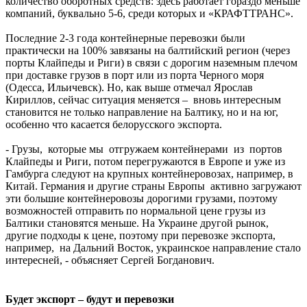
количество оборотных средств: здесь работает гораздо меньше
компаний, буквально 5-6, среди которых и «КРАФТТРАНС».
Последние 2-3 года контейнерные перевозки были
практически на 100% завязаны на балтийский регион (через
порты Клайпеды и Риги) в связи с дорогим наземным плечом
при доставке грузов в порт или из порта Черного моря
(Одесса, Ильичевск). Но, как выше отмечал Ярослав
Кириллов, сейчас ситуация меняется – вновь интересным
становится не только направление на Балтику, но и на юг,
особенно что касается белорусского экспорта.
- Грузы, которые мы отгружаем контейнерами из портов
Клайпеды и Риги, потом перегружаются в Европе и уже из
Гамбурга следуют на крупных контейнеровозах, например, в
Китай. Германия и другие страны Европы активно загружают
эти большие контейнеровозы дорогими грузами, поэтому
возможностей отправить по нормальной цене грузы из
Балтики становятся меньше. На Украине другой рынок,
другие подходы к цене, поэтому при перевозке экспорта,
например, на Дальний Восток, украинское направление стало
интересней, - объясняет Сергей Богданович.
Будет экспорт – будут и перевозки