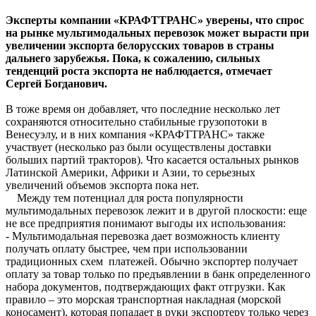
Эксперты компании «КРАФТТРАНС» уверены, что спрос
на рынке мультимодальных перевозок может вырасти при
увеличении экспорта белорусских товаров в страны
дальнего зарубежья. Пока, к сожалению, сильных
тенденций роста экспорта не наблюдается, отмечает
Сергей Богданович.
В тоже время он добавляет, что последние несколько лет
сохраняются относительно стабильные грузопотоки в
Венесуэлу, и в них компания «КРАФТТРАНС» также
участвует (несколько раз были осуществлены доставки
больших партий тракторов). Что касается остальных рынков
Латинской Америки, Африки и Азии, то серьезных
увеличений объемов экспорта пока нет.
Между тем потенциал для роста популярности
мультимодальных перевозок лежит и в другой плоскости: еще
не все предприятия понимают выгоды их использования:
- Мультимодальная перевозка дает возможность клиенту
получать оплату быстрее, чем при использовании
традиционных схем платежей. Обычно экспортер получает
оплату за товар только по предъявлении в банк определенного
набора документов, подтверждающих факт отгрузки. Как
правило – это морская транспортная накладная (морской
коносамент), которая попадает в руки экспортеру только через