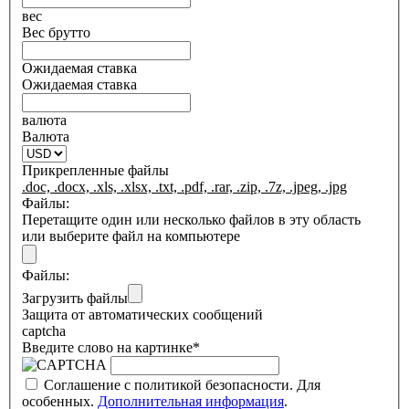
вес
Вес брутто
Ожидаемая ставка
Ожидаемая ставка
валюта
Валюта
Прикрепленные файлы
.doc, .docx, .xls, .xlsx, .txt, .pdf, .rar, .zip, .7z, .jpeg, .jpg
Файлы:
Перетащите один или несколько файлов в эту область
или выберите файл на компьютере
Файлы:
Загрузить файлы
Защита от автоматических сообщений
captcha
Введите слово на картинке
*
Соглашение с политикой безопасности. Для
особенных.
Дополнительная информация
.